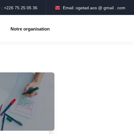
 : +226 75 25 05 36
Email: ogetad.aos @ gmail . com
Notre organisation