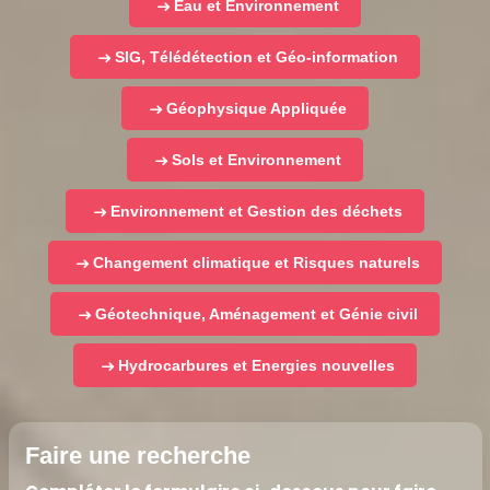
Eau et Environnement
SIG, Télédétection et Géo-information
Géophysique Appliquée
Sols et Environnement
Environnement et Gestion des déchets
Changement climatique et Risques naturels
Géotechnique, Aménagement et Génie civil
Hydrocarbures et Energies nouvelles
Faire une recherche