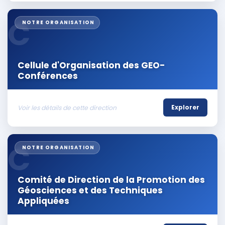
compris en garantissant la confidentialité
des divulgations • Former et sensibiliser le
C
NOTRE ORGANISATION
personnel aux normes d’éthique et
d’intégrité, en organisant des séances de
formation spécialisées • Conseiller les
autorités supérieures sur les questions
d’éthique, de transparence et de pratiques
Cellule d'Organisation des GEO-
déontologiques.
Conférences
Voir les détails de cette direction
Explorer
C
NOTRE ORGANISATION
Comité de Direction de la Promotion des
Géosciences et des Techniques
Appliquées